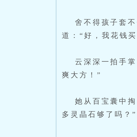
舍不得孩子套不住
道：“好，我花钱买
云深深一拍手掌，
爽大方！”
她从百宝囊中掏出
多灵晶石够了吗？