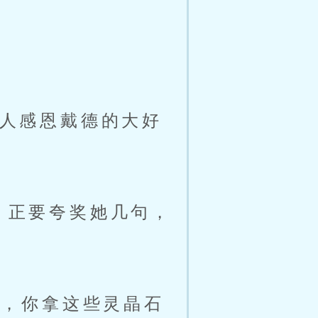
人感恩戴德的大好
，正要夸奖她几句，
你，你拿这些灵晶石