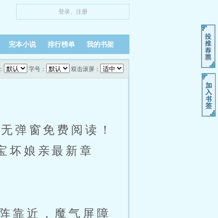
登录
、
注册
完本小说
排行榜单
我的书架
：
字号：
双击滚屏：
小说无弹窗免费阅读！
宝宝坏娘亲最新章
阵靠近，魔气屏障