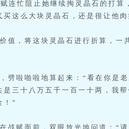
赋连忙阻止她继续掏灵晶石的打算
气买这么大块灵晶石，还是很让他肉
值，将这块灵晶石进行折算，一
劈啦啪啦地算起来：“看在你是老
共是三十八万五千一百一十两，我帮
金！”
战赋面前，双眼放光地问道：“请