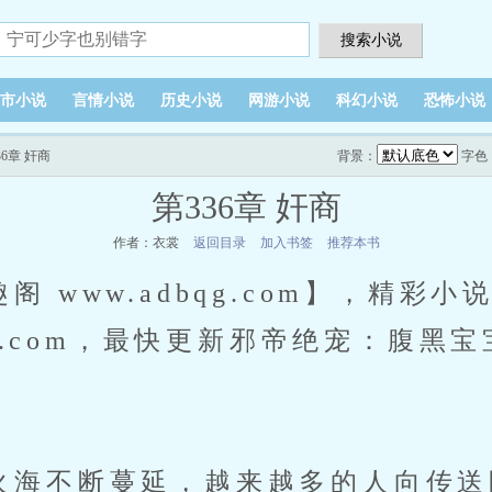
搜索小说
市小说
言情小说
历史小说
网游小说
科幻小说
恐怖小说
36章 奸商
背景：
字色
第336章 奸商
作者：衣裳
返回目录
加入书签
推荐本书
 www.adbqg.com】，精彩
bqg.com，最快更新邪帝绝宠：腹黑
火海不断蔓延，越来越多的人向传送