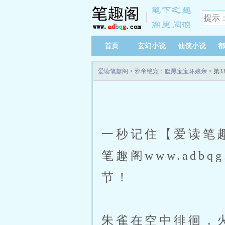
首页
玄幻小说
仙侠小说
都
爱读笔趣阁
>
邪帝绝宠：腹黑宝宝坏娘亲
> 第3
一秒记住【爱读笔趣阁
笔趣阁www.ad
节！
朱雀在空中徘徊，