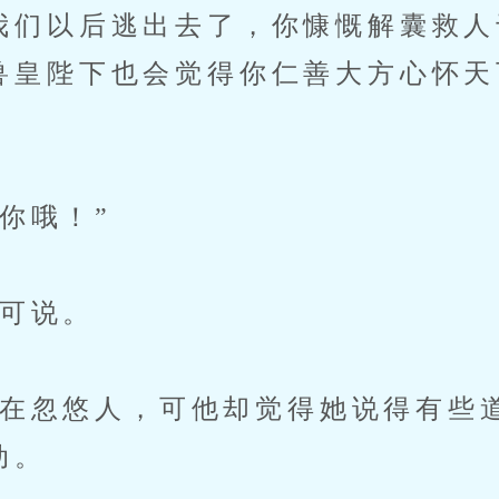
我们以后逃出去了，你慷慨解囊救人
兽皇陛下也会觉得你仁善大方心怀天
你哦！”
可说。
忽悠人，可他却觉得她说得有些
动。