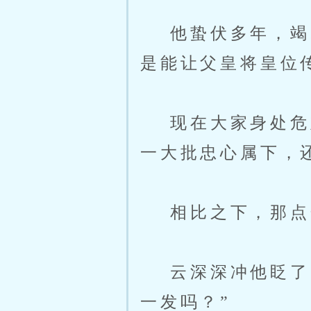
他蛰伏多年，竭尽
是能让父皇将皇位
现在大家身处危难
一大批忠心属下，
相比之下，那点
云深深冲他眨了眨
一发吗？”