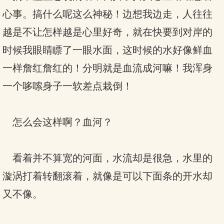
心事。搞什么呢这么神秘！边想我边走，人往往
越是不让怎样越是心里好奇，就在快要到对岸的
时候我眼睛瞟了一眼水面，这时候的水好像鲜血
一样詹红詹红的！分明就是血流成河嘛！我浑身
一个哆嗦身子一软差点栽倒！
怎么会这样啊？血河？
看着并不算宽的河面，水流却是很急，水里的
漩涡打着转翻滚着，就像是可以下面条的开水却
又不像。