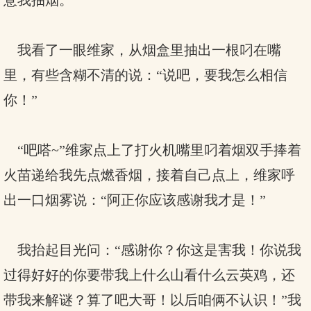
意我抽烟。
我看了一眼维家，从烟盒里抽出一根叼在嘴
里，有些含糊不清的说：“说吧，要我怎么相信
你！”
“吧嗒~”维家点上了打火机嘴里叼着烟双手捧着
火苗递给我先点燃香烟，接着自己点上，维家呼
出一口烟雾说：“阿正你应该感谢我才是！”
我抬起目光问：“感谢你？你这是害我！你说我
过得好好的你要带我上什么山看什么云英鸡，还
带我来解谜？算了吧大哥！以后咱俩不认识！”我