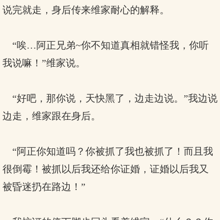
说完就走，身后传来维家耐心的解释。
“唉…阿正兄弟~你不知道真相就错怪我，你听
我说嘛！”维家说。
“好吧，那你说，天快黑了，边走边说。”我边说
边走，维家跟在身后。
“阿正你知道吗？你被抓了我也被抓了！而且我
很倒霉！被抓以后我还给你证婚，证婚以后我又
被昏迷扔在路边！”