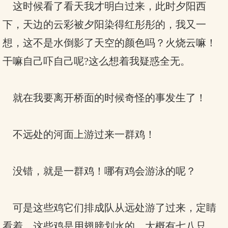
这时候看了看天我才明白过来，此时夕阳西
下，天边的云彩被夕阳染得红彤彤的，我又一
想，这不是水倒影了天空的颜色吗？火烧云嘛！
干嘛自己吓自己呢?这么想着我疑惑全无。
就在我要离开桥面的时候奇怪的事发生了！
不远处的河面上游过来一群鸡！
没错，就是一群鸡！哪有鸡会游泳的呢？
可是这些鸡它们排成队从远处游了过来，定睛
看着，这些鸡是用翅膀划水的，大概有七八只