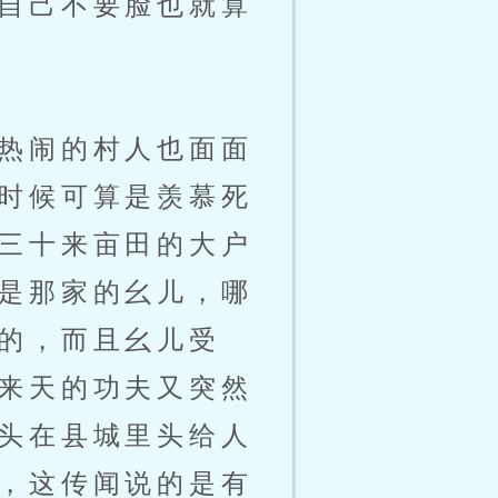
自己不要脸也就算
热闹的村人也面面
时候可算是羡慕死
三十来亩田的大户
是那家的幺儿，哪
的，而且幺儿受
来天的功夫又突然
头在县城里头给人
，这传闻说的是有