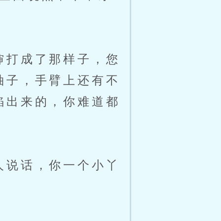
婶打成了那样子，您
袖子，手臂上还有不
掐出来的，你难道都
人说话，你一个小丫