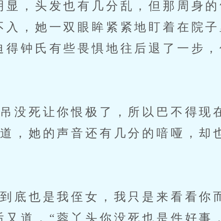
明显，头发也有几分乱，但那周身的
不入，她一双眼眸紧紧地盯着在院子
迫得钟氏有些畏惧地往后退了一步，
上吊没死让你恨极了，所以巴不得现
口道，她的声音还有几分的喑哑，却
你到底也是我侄女，我只是来看看你
后又道，“蓉丫头你没死也是件好事