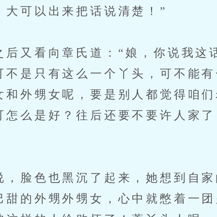
，大可以出来把话说清楚！”
之后又看向章氏道：“娘，你说我这
可不是只有这么一个丫头，可不能有
女和外甥女呢，要是别人都觉得咱们
可怎么是好？往后还要不要许人家了
说，脸色也黑沉了起来，她想到自家
巴甜的外甥外甥女，心中就憋着一团