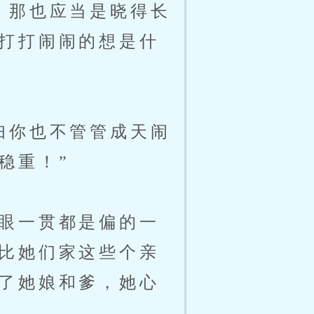
，那也应当是晓得长
打打闹闹的想是什
妇你也不管管成天闹
稳重！”
眼一贯都是偏的一
比她们家这些个亲
了她娘和爹，她心