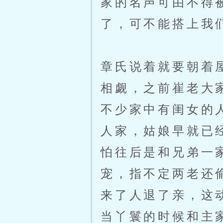
家的名声可由不得
了，可不能搭上我
章氏说着就要朝着
相觑，之前崔老大
不少家中有闺女的
人家，姑娘早就已
怕往后是和兄弟一
宠，指不定两老还
来了人退了亲，这
当丫鬟的时候和主