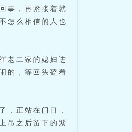
回事，再紧接着就
不怎么相信的人也
崔老二家的媳妇进
闹的，等回头磕着
了，正站在门口，
上吊之后留下的紫