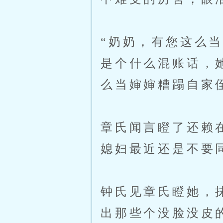
“奶奶，有您这么
是个什么混账话，
么当婶婶糟蹋自家
章氏闻言瞪了还赖
媳妇最近还是不要
钟氏见章氏瞪她，
出那些个没脸没皮