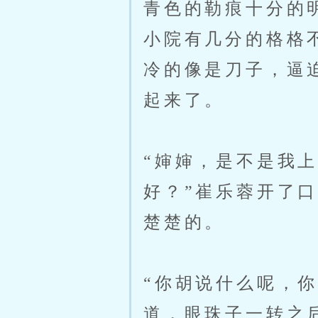
青色的勒痕十分的
小院有几分的格格
冷的像是刀子，逼
起来了。
“婶婶，是不是我
好？”崔乐蓉开了
楚楚的。
“你胡说什么呢，
道，眼珠子一转之